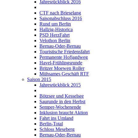
Jahresrückblick 2016
CTF nach Brieselang
Saisonabschluss 2016
Rund um Berlin
Hallzig-Historica
PSD HerzFahrt
Velothon Berlin
Bernau-Oder-Bernau
Touristische Friedensfahrt
Permanente Hofjagdweg
Havel-Frühlingsrunde
Britzer Moewen Roller
Mühsames Geschäft RTF
Saison 2015
Jahresrückblick 2015
Bötzsee und Kesselsee
Saurunde in den Herbst
Semper-Wochenende
Inklusion braucht Aktion
Fahrt ins Umland
Berlin-Total
Schloss Meseberg
Bernau-Oder-Bernau