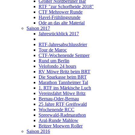
Großer Nordberliner Bär
RTF "zur Schorfheide 2018"
CTF Mehrower Runde
Havel-Frühlingsrunde
Ode an das alte Material
Saison 2017
Jahresrückblick 2017
RTF-Jahresabschlussfeier
Tour de Maroc
CTF-Wochenende Semper
Rund um Berlin
Velofondo 24 hours
RV Möwe Britz beim BRT
Die Sparkasse beim BRT
Marathon Tannheimer Tal
1. RTF ins Märkische Luch
Vereinsfahrt Möwe Britz
Bernau-Oder-Bernau
25 Jahre RTF Greifswald
Wochenende RCC
Spreewald-Radmarathon
Aral-Runde Mahlow
Britzer Moewen Roller
Saison 2016