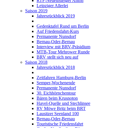
RTF-Neueinsteiger Anton
Leipziger Allerlei
Saison 2019
Jahresrückblick 2019
Gedenktafel Rund um Berlin
Auf Friedensfahrt-Kurs
Permanente Nunsdorf
Bernau-Oder-Bernau
Interview mit BRV-Präsidium
MTB-Tour Mehrower Runde
BRV stellt sich neu auf
Saison 2018
Jahresrückblick 2018
Zeitfahren Hamburg-Berlin
Semper-Wochenende
Permanente Nunsdorf
30. Eichhörnchentour
Bären beim Krusnoton
Havel-Quelle und Stechlinsee
RV Möwe Britz beim BRT
Lausitzer Seenland 100
Bernau-Oder-Bernau
Touristische Friedensfahrt