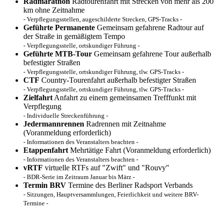
Radmarathon
Radtourenfahrt mit Strecken von mehr als 200
km ohne Zeitnahme
- Verpflegungsstellen, augeschilderte Strecken, GPS-Tracks -
Geführte Permanente
Gemeinsam gefahrene Radtour auf
der Straße in gemäßigtem Tempo
- Verpflegungsstelle, ortskundiger Führung -
Geführte MTB-Tour
Gemeinsam gefahrene Tour außerhalb
befestigter Straßen
- Verpflegungsstelle, ortskundiger Führung, tlw. GPS-Tracks -
CTF
Country-Tourenfahrt außerhalb befestigter Straßen
- Verpflegungsstelle, ortskundiger Führung, tlw. GPS-Tracks -
Zielfahrt
Anfahrt zu einem gemeinsamen Trefffunkt mit
Verpflegung
- Individuelle Streckenführung -
Jedermannrennen
Radrennen mit Zeitnahme
(Voranmeldung erforderlich)
- Informationen des Veranstalters beachten -
Etappenfahrt
Mehrtätige Fahrt (Voranmeldung erforderlich)
- Informationen des Veranstalters beachten -
vRTF
virtuelle RTFs auf "Zwift" und "Rouvy"
- BDR-Serie im Zeitraum Januar bis März -
Termin BRV
Termine des Berliner Radsport Verbands
- Sitzungen, Hauptversammlungen, Feierlichkeit und weitere BRV-
Termine -